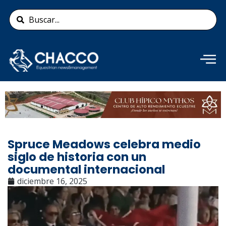
Ir
Search
al
...
contenido
Añade aquí tu texto de
cabecera
Spruce Meadows celebra medio
siglo de historia con un
documental internacional
diciembre 16, 2025