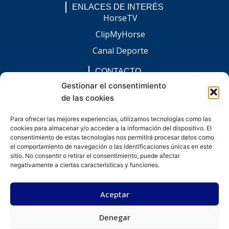
ENLACES DE INTERÉS
HorseTV
ClipMyHorse
Canal Deporte
CONTACTO
comunicacion@chaccoinfo.com
Gestionar el consentimiento
de las cookies
Presentes en todo el ámbito nacional
REDES SOCIALES
Para ofrecer las mejores experiencias, utilizamos tecnologías como las
F
I
L
E
W
cookies para almacenar y/o acceder a la información del dispositivo. El
a
n
i
n
h
c
s
n
v
a
consentimiento de estas tecnologías nos permitirá procesar datos como
e
t
k
e
t
el comportamiento de navegación o las identificaciones únicas en este
b
a
e
l
s
sitio. No consentir o retirar el consentimiento, puede afectar
o
g
d
o
a
negativamente a ciertas características y funciones.
o
r
i
p
p
k
a
n
e
p
-
m
-
Aceptar
f
i
n
Denegar
Desarrollado por kitdigital.dev
Aviso legal
Política de privacidad
Política de cookies