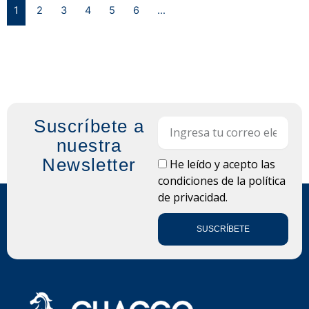
1
2
3
4
5
6
…
Suscríbete a
Email
nuestra
Newsletter
LOPD
He leído y acepto las
condiciones de la
política
de privacidad.
SUSCRÍBETE