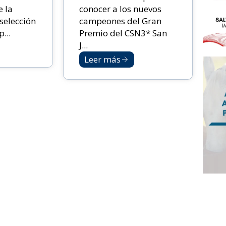
e la
conocer a los nuevos
selección
campeones del Gran
...
Premio del CSN3* San
J...
Leer más