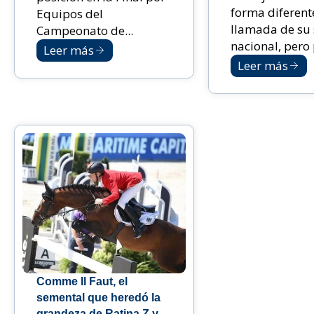
forma diferent
Equipos del
llamada de su 
Campeonato de...
nacional, pero p
Leer más
Leer más
Comme Il Faut, el
semental que heredó la
grandeza de Ratina Z y