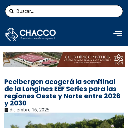
Ir
Search
al
...
contenido
Añade aquí tu texto de
cabecera
Peelbergen acogerá la semifinal
de la Longines EEF Series para las
regiones Oeste y Norte entre 2026
y 2030
diciembre 16, 2025