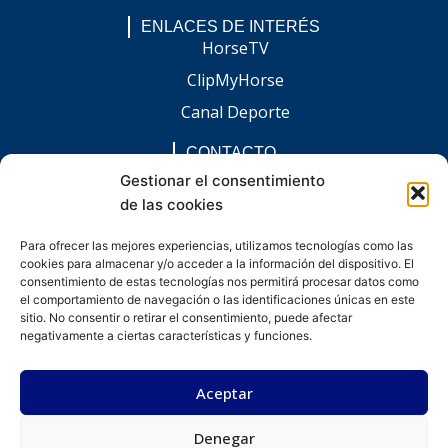
ENLACES DE INTERÉS
HorseTV
ClipMyHorse
Canal Deporte
CONTACTO
comunicacion@chaccoinfo.com
Gestionar el consentimiento
de las cookies
Presentes en todo el ámbito nacional
REDES SOCIALES
Para ofrecer las mejores experiencias, utilizamos tecnologías como las
F
I
L
E
W
cookies para almacenar y/o acceder a la información del dispositivo. El
a
n
i
n
h
c
s
n
v
a
consentimiento de estas tecnologías nos permitirá procesar datos como
e
t
k
e
t
el comportamiento de navegación o las identificaciones únicas en este
b
a
e
l
s
sitio. No consentir o retirar el consentimiento, puede afectar
o
g
d
o
a
negativamente a ciertas características y funciones.
o
r
i
p
p
k
a
n
e
p
-
m
-
Aceptar
f
i
n
Denegar
Desarrollado por kitdigital.dev