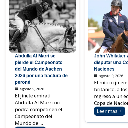
Abdulla Al Marri se
John Whitaker v
pierde el Campeonato
disputar una C
del Mundo de Aachen
Naciones
2026 por una fractura de
agosto 9, 2026
El mítico jinete
peroné
británico, a lo
agosto 9, 2026
El jinete emiratí
regresó a un e
Abdulla Al Marri no
Copa de Nacione
podrá competir en el
Leer más
Campeonato del
Mundo de ...