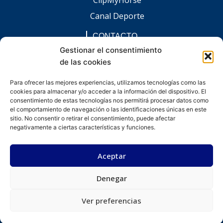
Canal Deporte
CONTACTO
comunicacion@chaccoinfo.com
Gestionar el consentimiento
de las cookies
Presentes en todo el ámbito nacional
REDES SOCIALES
Para ofrecer las mejores experiencias, utilizamos tecnologías como las
F
I
L
E
W
cookies para almacenar y/o acceder a la información del dispositivo. El
a
n
i
n
h
c
s
n
v
a
consentimiento de estas tecnologías nos permitirá procesar datos como
e
t
k
e
t
el comportamiento de navegación o las identificaciones únicas en este
b
a
e
l
s
sitio. No consentir o retirar el consentimiento, puede afectar
o
g
d
o
a
negativamente a ciertas características y funciones.
o
r
i
p
p
k
a
n
e
p
-
m
-
Aceptar
f
i
n
Denegar
Desarrollado por kitdigital.dev
Aviso legal
Política de privacidad
Política de cookies
© Todos los derechos reservados.
Ver preferencias