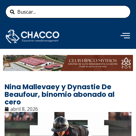
Ir
Search
al
...
contenido
Añade aquí tu texto de
cabecera
Nina Mallevaey y Dynastie De
Beaufour, binomio abonado al
cero
abril 8, 2026