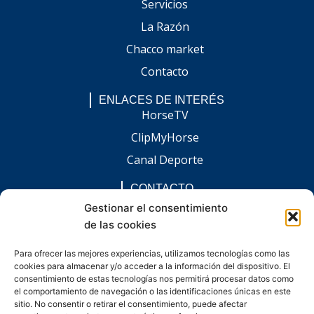
Servicios
La Razón
Chacco market
Contacto
ENLACES DE INTERÉS
HorseTV
ClipMyHorse
Canal Deporte
CONTACTO
comunicacion@chaccoinfo.com
Gestionar el consentimiento
de las cookies
Presentes en todo el ámbito nacional
REDES SOCIALES
Para ofrecer las mejores experiencias, utilizamos tecnologías como las
F
I
L
E
W
cookies para almacenar y/o acceder a la información del dispositivo. El
a
n
i
n
h
c
s
n
v
a
consentimiento de estas tecnologías nos permitirá procesar datos como
e
t
k
e
t
el comportamiento de navegación o las identificaciones únicas en este
b
a
e
l
s
sitio. No consentir o retirar el consentimiento, puede afectar
o
g
d
o
a