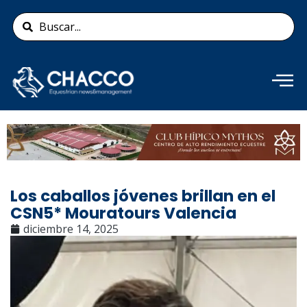
Ir
Search
al
...
contenido
Añade aquí tu texto de
cabecera
Los caballos jóvenes brillan en el
CSN5* Mouratours Valencia
diciembre 14, 2025