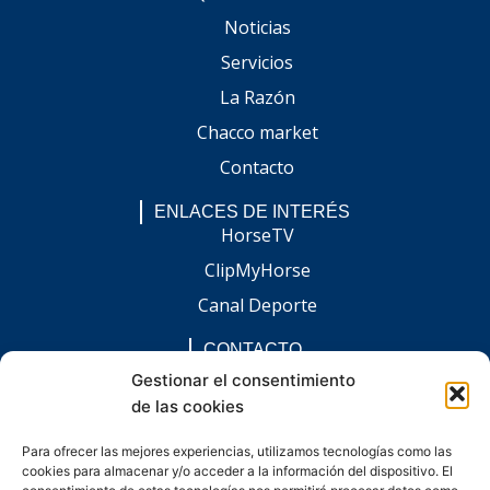
Noticias
Servicios
La Razón
Chacco market
Contacto
ENLACES DE INTERÉS
HorseTV
ClipMyHorse
Canal Deporte
CONTACTO
comunicacion@chaccoinfo.com
Gestionar el consentimiento
de las cookies
Presentes en todo el ámbito nacional
REDES SOCIALES
Para ofrecer las mejores experiencias, utilizamos tecnologías como las
F
I
L
E
W
cookies para almacenar y/o acceder a la información del dispositivo. El
a
n
i
n
h