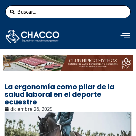
Ir
Search
al
...
contenido
Añade aquí tu texto de
cabecera
La ergonomía como pilar de la
salud laboral en el deporte
ecuestre
diciembre 26, 2025