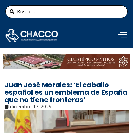
Ir
Search
al
...
contenido
Añade aquí tu texto de
cabecera
Juan José Morales: ‘El caballo
español es un emblema de España
que no tiene fronteras’
diciembre 17, 2025