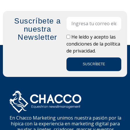
Suscríbete a
Email
nuestra
Newsletter
LOPD
He leído y acepto las
condiciones de la
política
de privacidad.
SUSCRÍBETE
En Chacco Marketing unimos nuestra pasión por la
hípica con la experiencia en marketing digital para
ayudar a jinetes, criadores, marcas y eventos