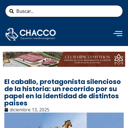
Ir
Search
al
...
contenido
Añade aquí tu texto de
cabecera
El caballo, protagonista silencioso
de la historia: un recorrido por su
papel en la identidad de distintos
países
diciembre 13, 2025