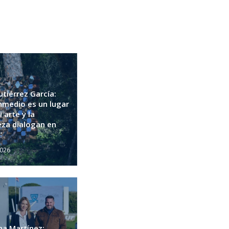
tiérrez García:
medio es un lugar
 arte y la
eza dialogan en
”
2026
a Martínez: