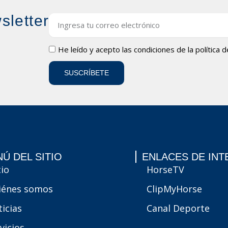
sletter
Email
LOPD
He leído y acepto las condiciones de la
política 
SUSCRÍBETE
Ú DEL SITIO
ENLACES DE INT
cio
HorseTV
iénes somos
ClipMyHorse
icias
Canal Deporte
vicios