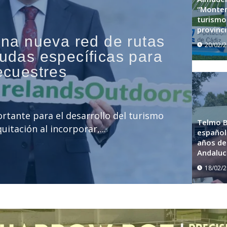
“Monten
turismo 
provinci
una nueva red de rutas
20/02/
udas específicas para
ecuestres
rtante para el desarrollo del turismo
Telmo B
uitación al incorporar,...
español 
años del
Andaluc
18/02/