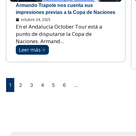
Armando Trapote nos cuenta sus
impresiones previas a la Copa de Naciones
octubre 24, 2025
En el Andalucía October Tour está a
punto de disputarse la Copa de
Naciones. Armand...
Leer más
1
2
3
4
5
6
…