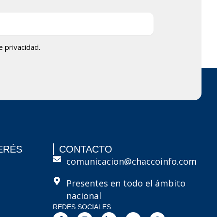
de privacidad.
ERÉS
CONTACTO
comunicacion@chaccoinfo.com
Presentes en todo el ámbito
nacional
REDES SOCIALES
F
I
L
E
W