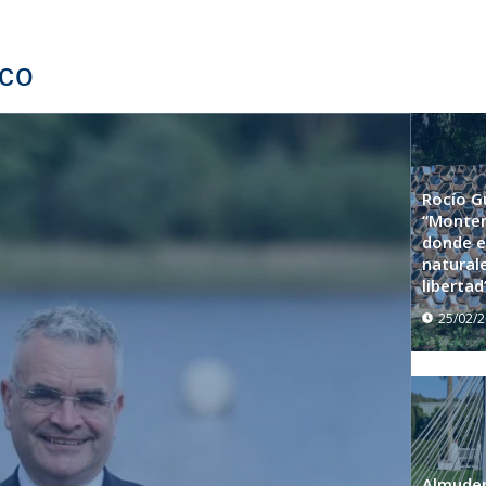
cco
Rocío Gu
“Monten
donde el
natural
libertad
25/02/
Almuden