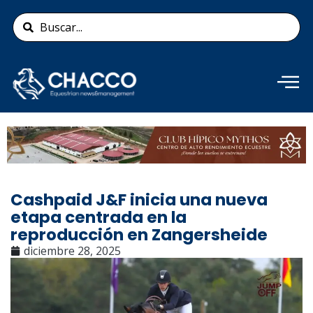
Ir
Search
al
...
contenido
Añade aquí tu texto de
cabecera
Cashpaid J&F inicia una nueva
etapa centrada en la
reproducción en Zangersheide
diciembre 28, 2025