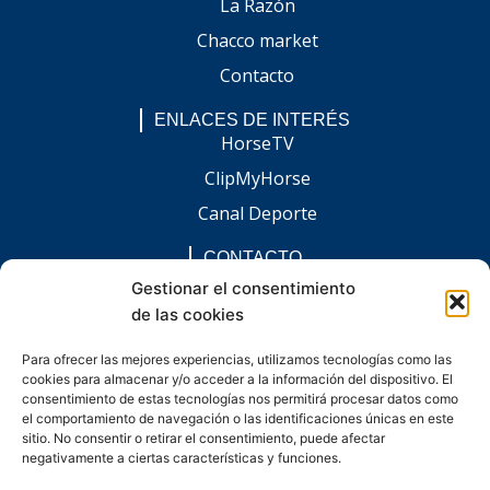
La Razón
Chacco market
Contacto
ENLACES DE INTERÉS
HorseTV
ClipMyHorse
Canal Deporte
CONTACTO
comunicacion@chaccoinfo.com
Gestionar el consentimiento
de las cookies
Presentes en todo el ámbito nacional
REDES SOCIALES
Para ofrecer las mejores experiencias, utilizamos tecnologías como las
F
I
L
E
W
cookies para almacenar y/o acceder a la información del dispositivo. El
a
n
i
n
h
c
s
n
v
a
consentimiento de estas tecnologías nos permitirá procesar datos como
e
t
k
e
t
el comportamiento de navegación o las identificaciones únicas en este
b
a
e
l
s
sitio. No consentir o retirar el consentimiento, puede afectar
o
g
d
o
a
negativamente a ciertas características y funciones.
o
r
i
p
p
k
a
n
e
p