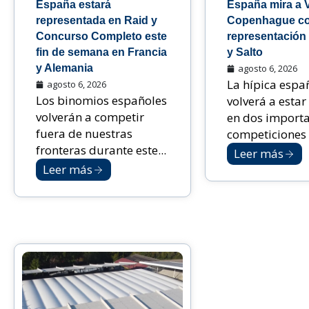
España estará
España mira a 
representada en Raid y
Copenhague c
Concurso Completo este
representación
fin de semana en Francia
y Salto
y Alemania
agosto 6, 2026
La hípica espa
agosto 6, 2026
Los binomios españoles
volverá a estar
volverán a competir
en dos import
fuera de nuestras
competiciones i
fronteras durante este...
Leer más
Leer más