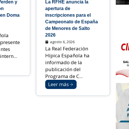
Verden y
La RFHE anuncia la
on
apertura de
 en Doma
inscripciones para el
Campeonato de España
de Menores de Salto
ñola
2026
 presente
agosto 6, 2026
La Real Federación
antes
Hípica Española ha
ntern...
informado de la
publicación del
Programa de C...
Leer más