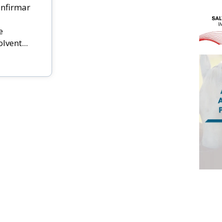
nfirmar
e
vent...