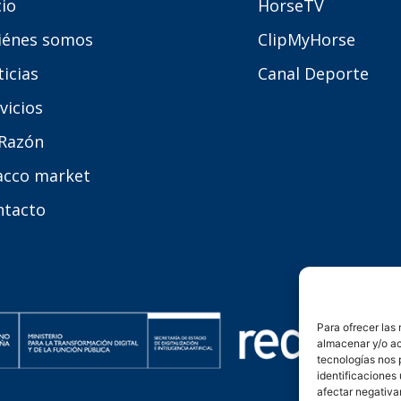
cio
HorseTV
iénes somos
ClipMyHorse
icias
Canal Deporte
vicios
 Razón
acco market
ntacto
Para ofrecer las
almacenar y/o ac
tecnologías nos 
identificaciones 
afectar negativa