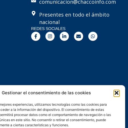
comunicacion@chaccoinfo.com
Presentes en todo el ámbito
nacional
REDES SOCIALES
F
I
L
E
W
a
n
i
n
h
c
s
n
v
a
e
t
k
e
t
b
a
e
l
s
o
g
d
o
a
o
r
i
p
p
k
a
n
e
p
-
m
-
f
i
n
Gestionar el consentimiento de las cookies
 mejores experiencias, utilizamos tecnologías como las cookies para
ceder a la información del dispositivo. El consentimiento de estas
permitirá procesar datos como el comportamiento de navegación o las
únicas en este sitio. No consentir o retirar el consentimiento, puede
mente a ciertas características y funciones.