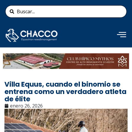
Ir
Search
al
...
contenido
Añade aquí tu texto de
cabecera
Villa Equus, cuando el binomio se
entrena como un verdadero atleta
de élite
enero 26, 2026