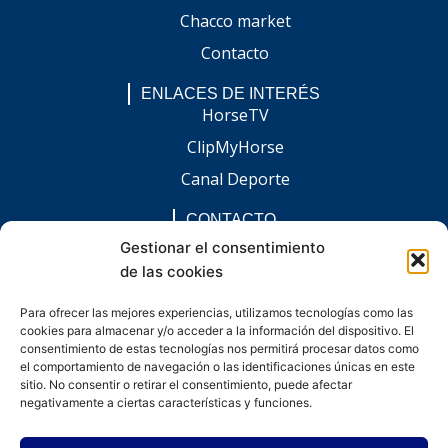
Chacco market
Contacto
ENLACES DE INTERÉS
HorseTV
ClipMyHorse
Canal Deporte
CONTACTO
comunicacion@chaccoinfo.com
Gestionar el consentimiento
de las cookies
Presentes en todo el ámbito nacional
REDES SOCIALES
Para ofrecer las mejores experiencias, utilizamos tecnologías como las
F
I
L
E
W
cookies para almacenar y/o acceder a la información del dispositivo. El
a
n
i
n
h
consentimiento de estas tecnologías nos permitirá procesar datos como
c
s
n
v
a
e
t
k
e
t
el comportamiento de navegación o las identificaciones únicas en este
b
a
e
l
s
sitio. No consentir o retirar el consentimiento, puede afectar
o
g
d
o
a
negativamente a ciertas características y funciones.
o
r
i
p
p
k
a
n
e
p
-
m
-