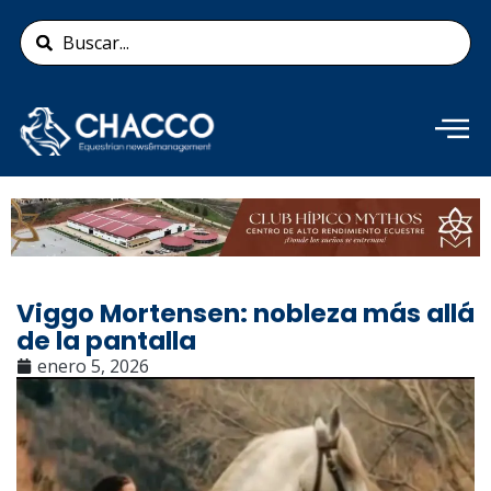
Ir
Search
al
...
contenido
Añade aquí tu texto de
cabecera
Viggo Mortensen: nobleza más allá
de la pantalla
enero 5, 2026