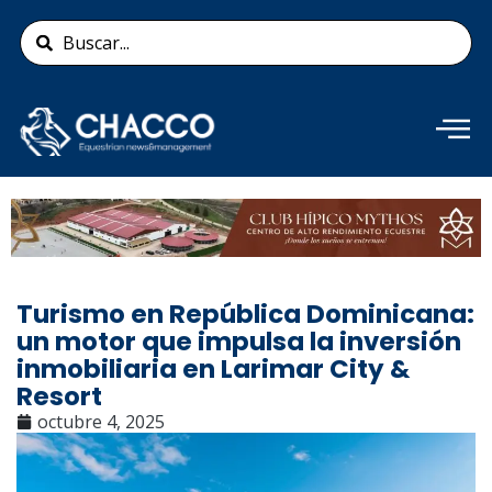
Ir
Search
al
...
contenido
Añade aquí tu texto de
cabecera
Turismo en República Dominicana:
un motor que impulsa la inversión
inmobiliaria en Larimar City &
Resort
octubre 4, 2025