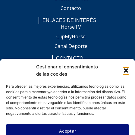
Contacto
ENLACES DE INTERÉS
HorseTV
ClipMyHorse
Canal Deporte
CONTACTO
comunicacion@chaccoinfo.com
Gestionar el consentimiento
de las cookies
Presentes en todo el ámbito nacional
REDES SOCIALES
Para ofrecer las mejores experiencias, utilizamos tecnologías como las
F
I
L
E
W
cookies para almacenar y/o acceder a la información del dispositivo. El
a
n
i
n
h
c
s
n
v
a
consentimiento de estas tecnologías nos permitirá procesar datos como
e
t
k
e
t
el comportamiento de navegación o las identificaciones únicas en este
b
a
e
l
s
sitio. No consentir o retirar el consentimiento, puede afectar
o
g
d
o
a
negativamente a ciertas características y funciones.
o
r
i
p
p
k
a
n
e
p
-
m
-
Aceptar
f
i