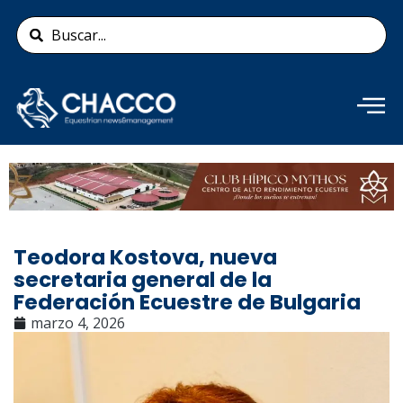
Ir
Search
al
...
contenido
Añade aquí tu texto de
cabecera
Teodora Kostova, nueva
secretaria general de la
Federación Ecuestre de Bulgaria
marzo 4, 2026