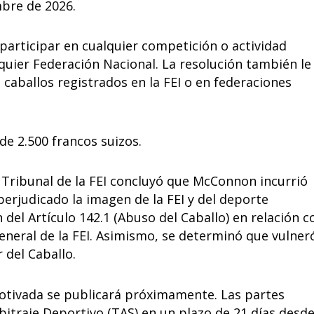
mbre de 2026.
articipar en cualquier competición o actividad
alquier Federación Nacional. La resolución también le
caballos registrados en la FEI o en federaciones
e 2.500 francos suizos.
l Tribunal de la FEI concluyó que McConnon incurrió
rjudicado la imagen de la FEI y del deporte
 del Artículo 142.1 (Abuso del Caballo) en relación c
General de la FEI. Asimismo, se determinó que vulner
 del Caballo.
motivada se publicará próximamente. Las partes
bitraje Deportivo (TAS) en un plazo de 21 días desd