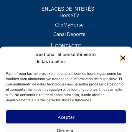
ENLACES DE INTERÉS
HorseTV
ClipMyHorse
Canal Deporte
CONTACTO
comunicacion@chaccoinfo.com
Gestionar el consentimiento
de las cookies
Presentes en todo el ámbito nacional
REDES SOCIALES
Para ofrecer las mejores experiencias, utilizamos tecnologías como las
F
I
L
E
W
cookies para almacenar y/o acceder a la información del dispositivo. El
a
n
i
n
h
c
s
n
v
a
consentimiento de estas tecnologías nos permitirá procesar datos como
e
t
k
e
t
el comportamiento de navegación o las identificaciones únicas en este
b
a
e
l
s
sitio. No consentir o retirar el consentimiento, puede afectar
o
g
d
o
a
negativamente a ciertas características y funciones.
o
r
i
p
p
k
a
n
e
p
-
m
-
Aceptar
f
i
n
Denegar
Desarrollado por kitdigital.dev