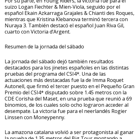
Por su parte, en Young Riders, la victoria fue para el
suizo Logan Fiechter & Mien-Viola, seguido por el
español Ekain Azkarraga Grajales & Chianti des Roques,
mientras que Kristina Klebanova terminó tercera con
Nuraya 3. También destacó el español Juan Riva Gil,
cuarto con Victoria d’Argent.
Resumen de la jornada del sábado
La jornada del sábado dejó también resultados
destacados para los jinetes españoles en las distintas
pruebas del programa del CSI4*. Una de las
actuaciones más destacadas fue la de Imma Roquet
Autonell, que firmó el tercer puesto en el Pequeño Gran
Premio del CSI4* disputado sobre 1.45 metros con la
CDE Corisha del Maset, en una prueba que reunió a 69
binomios, de los cuales solo ocho lograron acceder al
desempate. La victoria fue para el neerlandés Rogier
Linssen con Moneypenny.
La amazona catalana volvió a ser protagonista al ganar
la prueba de 1.35 metros del Big Tour montando a