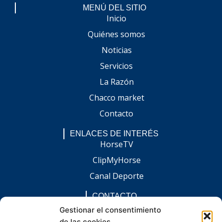
MENÚ DEL SITIO
Inicio
Quiénes somos
Noticias
Servicios
La Razón
Chacco market
Contacto
ENLACES DE INTERÉS
HorseTV
ClipMyHorse
Canal Deporte
CONTACTO
comunicacion@chaccoinfo.com
Gestionar el consentimiento
de las cookies