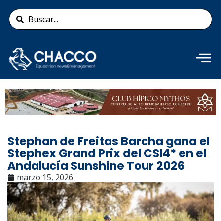
Ir
Search
al
...
contenido
Añade aquí tu texto de
cabecera
Stephan de Freitas Barcha gana el
Stephex Grand Prix del CSI4* en el
Andalucía Sunshine Tour 2026
marzo 15, 2026