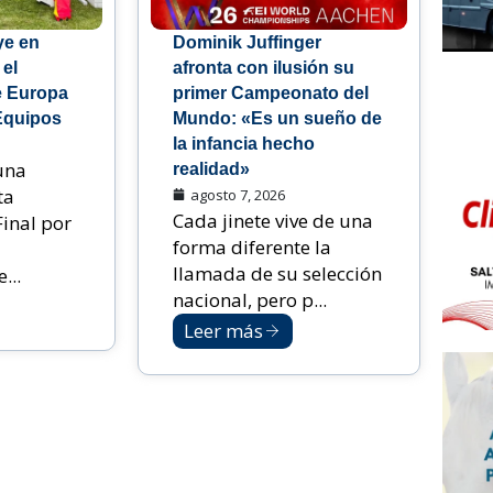
ye en
Dominik Juffinger
 el
afronta con ilusión su
 Europa
primer Campeonato del
Equipos
Mundo: «Es un sueño de
la infancia hecho
una
realidad»
ta
agosto 7, 2026
Cada jinete vive de una
Final por
forma diferente la
llamada de su selección
...
nacional, pero p...
Leer más