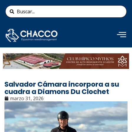
Ir
Search
al
...
contenido
Añade aquí tu texto de
cabecera
Salvador Cámara incorpora a su
cuadra a Diamons Du Clochet
marzo 31, 2026