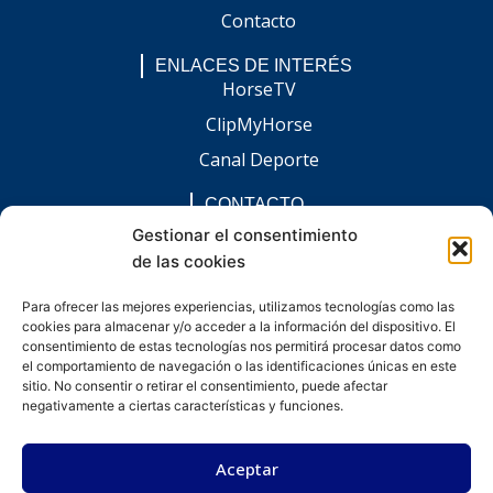
Contacto
ENLACES DE INTERÉS
HorseTV
ClipMyHorse
Canal Deporte
CONTACTO
comunicacion@chaccoinfo.com
Gestionar el consentimiento
de las cookies
Presentes en todo el ámbito nacional
REDES SOCIALES
Para ofrecer las mejores experiencias, utilizamos tecnologías como las
F
I
L
E
W
cookies para almacenar y/o acceder a la información del dispositivo. El
a
n
i
n
h
c
s
n
v
a
consentimiento de estas tecnologías nos permitirá procesar datos como
e
t
k
e
t
el comportamiento de navegación o las identificaciones únicas en este
b
a
e
l
s
sitio. No consentir o retirar el consentimiento, puede afectar
o
g
d
o
a
negativamente a ciertas características y funciones.
o
r
i
p
p
k
a
n
e
p
-
m
-
Aceptar
f
i
n