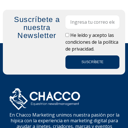
Suscríbete a
Email
nuestra
Newsletter
LOPD
He leído y acepto las
condiciones de la
política
de privacidad.
SUSCRÍBETE
En Chacco Marketing unimos nuestra pasión por la
hípica con la experiencia en marketing digital para
ayudar a jinetes, criadores, marcas y eventos