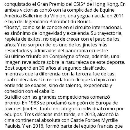
conquistado el Gran Premio del CSI5* de Hong Kong. En
ambas victorias contó con la complicidad de Equine
América Ballerine du Vilpion, una yegua nacida en 2011
e hija del legendario Baloubet du Rouet.
“Bosty”, como se le conoce en el circuito internacional,
es sinónimo de longevidad y excelencia. Su trayectoria,
repleta de éxitos, no deja de crecer con el paso de los
años. Y no sorprende: es uno de los jinetes más
respetados y admirados del panorama ecuestre.
Su último triunfo en Compiègne ofrece, además, una
imagen reveladora sobre la naturaleza de este deporte.
Bost superó en 30 años al segundo clasificado,
mientras que la diferencia con la tercera fue de casi
cuatro décadas. Un recordatorio de que la hípica no
entiende de edades, sino de talento, experiencia y
conexión con el caballo.
Su idilio con las grandes competiciones comenzó
pronto. En 1983 se proclamó campeón de Europa de
Jóvenes Jinetes, tanto en categoría individual como por
equipos. Tres décadas más tarde, en 2013, alcanzó la
cima continental absoluta con Castle Forbes Myrtille
Paulois. Y en 2016, formó parte del equipo francés que