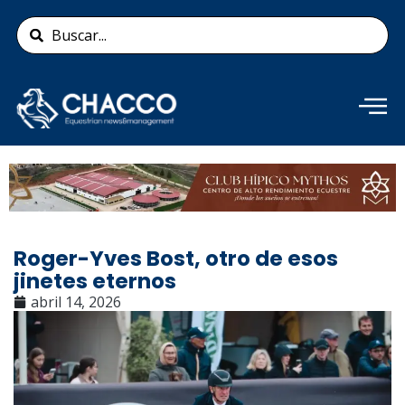
Ir
Search
al
...
contenido
Añade aquí tu texto de
cabecera
Roger-Yves Bost, otro de esos
jinetes eternos
abril 14, 2026