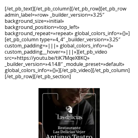
[/et_pb_text][/et_pb_column][/et_pb_row][et_pb_row
admin_label=»row» _builder_version=»3.25″
background_size=»initial»
background_position=»top_left»
background_repeat=»repeat» global_colors_info=»{}»]
[et_pb_column type=»4_4″ _builder_version=»3.25″
custom_padding=»|||» global_colors_info=»{}»
custom_padding__hover=»|||»][et_pb_video
src=»https://youtu.be/tiK7MqeX8KQ»
_builder_version=»4.14.8″ _module_preset=»default»
global_colors_info=»{}»][/et_pb_video][/et_pb_column]
[/et_pb_row][/et_pb_section]