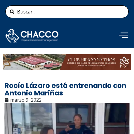
Ir
Search
al
...
contenido
Añade aquí tu texto de
cabecera
Rocío Lázaro está entrenando con
Antonio Mariñas
marzo 9, 2022