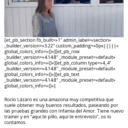
[et_pb_section fb_built=»1″ admin_label=»section»
_builder_version=»3.22″ custom_padding=»0px|||||»
global_colors_info=»{}»][et_pb_row
_builder_version=»4.14.8″ _module_preset=»default»
global_colors_info=»{}»][et_pb_column type=»4_4″
_builder_version=»4.14.8″ _module_preset=»default»
global_colors_info=»{}»][et_pb_text
_builder_version=»4.14.8″ _module_preset=»default»
global_colors_info=»{}»]
Rocío Lázaro es una amazona muy competitiva que
suele obtener muy buenos resultados, paseando por
las pruebas grandes con Infamia del Amor. Tiene nuevo
trainer y en “aquí te pillo, aquí te entrevisto”, os lo
contamos.