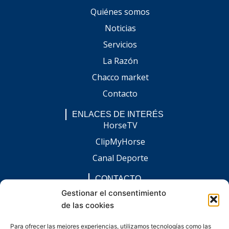
Quiénes somos
Noticias
Servicios
La Razón
Chacco market
Contacto
ENLACES DE INTERÉS
HorseTV
ClipMyHorse
Canal Deporte
CONTACTO
comunicacion@chaccoinfo.com
Gestionar el consentimiento
de las cookies
Presentes en todo el ámbito nacional
REDES SOCIALES
Para ofrecer las mejores experiencias, utilizamos tecnologías como las