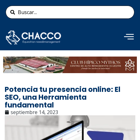
Ir
Search
al
...
contenido
Añade aquí tu texto de
cabecera
Potencia tu presencia online: El
SEO, una Herramienta
fundamental
septiembre 14, 2023