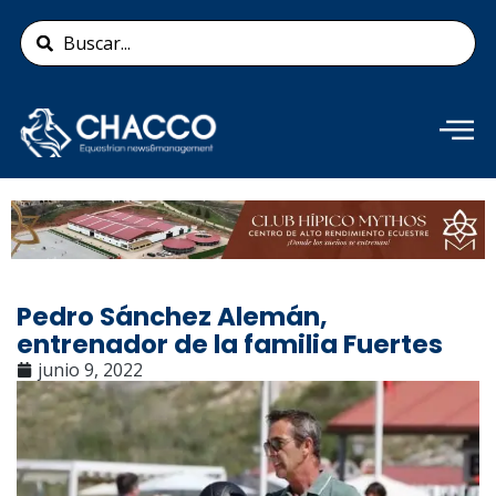
Ir
Search
al
...
contenido
Añade aquí tu texto de
cabecera
Pedro Sánchez Alemán,
entrenador de la familia Fuertes
junio 9, 2022