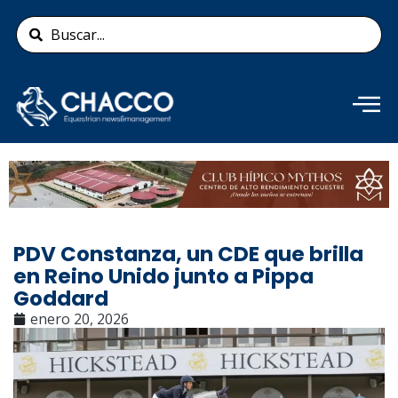
Ir
Search
al
...
contenido
Añade aquí tu texto de
cabecera
PDV Constanza, un CDE que brilla
en Reino Unido junto a Pippa
Goddard
enero 20, 2026