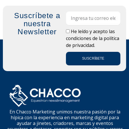
Suscríbete a
Email
nuestra
Newsletter
LOPD
He leído y acepto las
condiciones de la
política
de privacidad.
SUSCRÍBETE
En Chacco Marketing unimos nuestra pasión por la
hípica con la experiencia en marketing digital para
ayudar a jinetes, criadores, marcas y eventos
ecuestres a destacar, conectar con su público y crecer