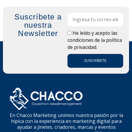
Suscríbete a
Email
nuestra
Newsletter
LOPD
He leído y acepto las
condiciones de la
política
de privacidad.
SUSCRÍBETE
En Chacco Marketing unimos nuestra pasión por la
hípica con la experiencia en marketing digital para
ayudar a jinetes, criadores, marcas y eventos