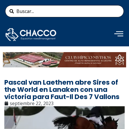
Ir
Search
al
...
contenido
Añade aquí tu texto de
cabecera
Pascal van Laethem abre Sires of
the World en Lanaken con una
victoria para Faut-Il Des 7 Vallons
septiembre 22, 2023