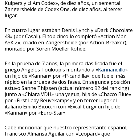
Kuipers y «I Am Codex», de diez años, un semental
Zangersheide de Codex One, de diez años, al tercer
lugar.
En cuatro lugar estaban Denis Lynch y «Dark Chocolate
48» (por Casall). El top cinco lo completó «Action Man
ASK Z», criado en Zangersheide (por Action-Breaker),
montado por Soren Moeller Rohde.
En la prueba de 7 años, la primera clasificada fue el
griego Angelos Touloupis montando a «
Kannandillo
»
un hijo de «Kannan» por «P-candilla», que fue el más
rápido en la prueba de dos fases. En segunda posición
estuvo Sanne Thijssen (actual número 92 del ranking)
junto a «Chiara VDH» una yegua, hija de «Chacco Blue»
por «First Lady Reuvekamps» y en tercer lugar el
italiano Emilio Bicocchi con «Excaliburg» un hijo de
«Kannan» por «Euro-Star».
Cabe mencionar que nuestro representante español,
Francisco Almansa Aguilar con «Leopard» que