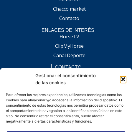
Chacco market
Contacto
ENLACES DE INTERÉS
HorseTV
ClipMyHorse
Canal Deporte
CONTACTO
comunicacion@chaccoinfo.com
Gestionar el consentimiento
de las cookies
Presentes en todo el ámbito nacional
REDES SOCIALES
Para ofrecer las mejores experiencias, utilizamos tecnologías como las
F
I
L
E
W
cookies para almacenar y/o acceder a la información del dispositivo. El
a
n
i
n
h
c
s
n
v
a
consentimiento de estas tecnologías nos permitirá procesar datos como
e
t
k
e
t
el comportamiento de navegación o las identificaciones únicas en este
b
a
e
l
s
sitio. No consentir o retirar el consentimiento, puede afectar
o
g
d
o
a
negativamente a ciertas características y funciones.
o
r
i
p
p
k
a
n
e
p