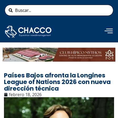
Ir
Search
al
...
contenido
Añade aquí tu texto de
cabecera
Países Bajos afronta la Longines
League of Nations 2026 con nueva
dirección técnica
febrero 18, 2026