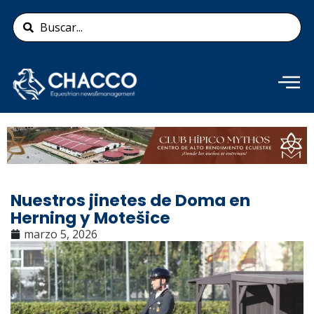
Ir
Search
al
...
contenido
Añade aquí tu texto de
cabecera
Nuestros jinetes de Doma en
Herning y Motešice
marzo 5, 2026