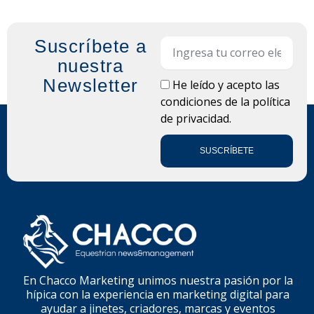
Suscríbete a
Email
nuestra
Newsletter
LOPD
He leído y acepto las
condiciones de la
política
de privacidad.
SUSCRÍBETE
En Chacco Marketing unimos nuestra pasión por la
hípica con la experiencia en marketing digital para
ayudar a jinetes, criadores, marcas y eventos