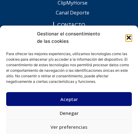
ClipMyHorse
Canal Deporte
CONTACTO
comunicacion@chaccoinfo.com
Gestionar el consentimiento
de las cookies
Presentes en todo el ámbito nacional
REDES SOCIALES
Para ofrecer las mejores experiencias, utilizamos tecnologías como las
F
I
L
E
W
cookies para almacenar y/o acceder a la información del dispositivo. El
a
n
i
n
h
c
s
n
v
a
consentimiento de estas tecnologías nos permitirá procesar datos como
e
t
k
e
t
el comportamiento de navegación o las identificaciones únicas en este
b
a
e
l
s
sitio. No consentir o retirar el consentimiento, puede afectar
o
g
d
o
a
negativamente a ciertas características y funciones.
o
r
i
p
p
k
a
n
e
p
-
m
-
Aceptar
f
i
n
Denegar
Desarrollado por kitdigital.dev
Aviso legal
Política de privacidad
Política de cookies
© Todos los derechos reservados.
Ver preferencias