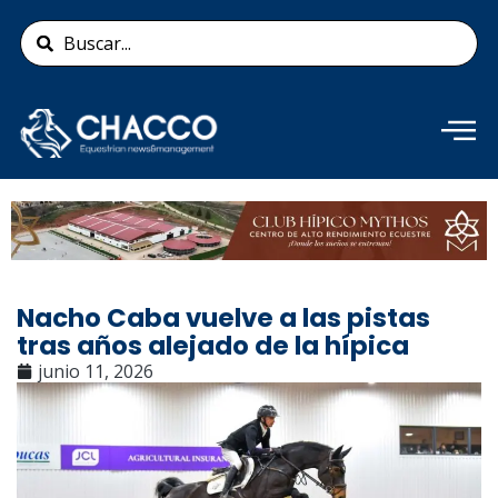
Ir
Search
al
...
contenido
Añade aquí tu texto de
cabecera
Nacho Caba vuelve a las pistas
tras años alejado de la hípica
junio 11, 2026