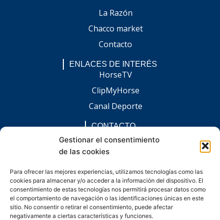
La Razón
Chacco market
Contacto
ENLACES DE INTERÉS
HorseTV
ClipMyHorse
Canal Deporte
CONTACTO
comunicacion@chaccoinfo.com
Gestionar el consentimiento
de las cookies
Presentes en todo el ámbito nacional
REDES SOCIALES
Para ofrecer las mejores experiencias, utilizamos tecnologías como las
F
I
L
E
W
cookies para almacenar y/o acceder a la información del dispositivo. El
a
n
i
n
h
c
s
n
v
a
consentimiento de estas tecnologías nos permitirá procesar datos como
e
t
k
e
t
el comportamiento de navegación o las identificaciones únicas en este
b
a
e
l
s
sitio. No consentir o retirar el consentimiento, puede afectar
o
g
d
o
a
negativamente a ciertas características y funciones.