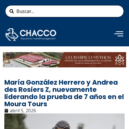
Ir
Search
al
...
contenido
Añade aquí tu texto de
cabecera
María González Herrero y Andrea
des Rosiers Z, nuevamente
liderando la prueba de 7 años en el
Moura Tours
abril 5, 2026