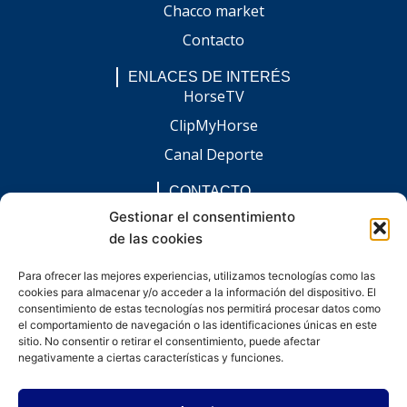
Chacco market
Contacto
ENLACES DE INTERÉS
HorseTV
ClipMyHorse
Canal Deporte
CONTACTO
comunicacion@chaccoinfo.com
Gestionar el consentimiento
de las cookies
Presentes en todo el ámbito nacional
REDES SOCIALES
Para ofrecer las mejores experiencias, utilizamos tecnologías como las
F
I
L
E
W
cookies para almacenar y/o acceder a la información del dispositivo. El
a
n
i
n
h
c
s
n
v
a
consentimiento de estas tecnologías nos permitirá procesar datos como
e
t
k
e
t
el comportamiento de navegación o las identificaciones únicas en este
b
a
e
l
s
sitio. No consentir o retirar el consentimiento, puede afectar
o
g
d
o
a
negativamente a ciertas características y funciones.
o
r
i
p
p
k
a
n
e
p
-
m
-