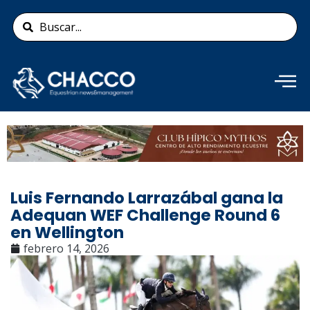
Ir
Search
al
...
contenido
Añade aquí tu texto de
cabecera
Luis Fernando Larrazábal gana la
Adequan WEF Challenge Round 6
en Wellington
febrero 14, 2026