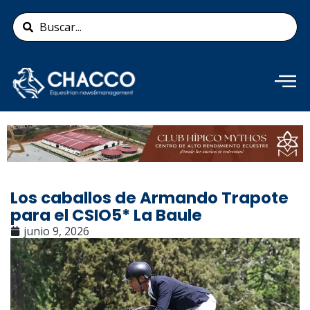
Ir
Search
al
...
contenido
Añade aquí tu texto de
cabecera
Los caballos de Armando Trapote
para el CSIO5* La Baule
junio 9, 2026