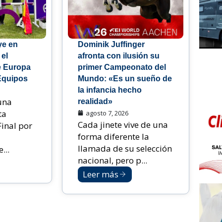
ye en
Dominik Juffinger
 el
afronta con ilusión su
 Europa
primer Campeonato del
Equipos
Mundo: «Es un sueño de
la infancia hecho
una
realidad»
ta
agosto 7, 2026
Cada jinete vive de una
Final por
forma diferente la
llamada de su selección
...
nacional, pero p...
Leer más