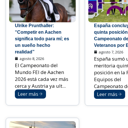
Ulrike Prunthaller:
España conclu
“Competir en Aachen
quinta posición
significa todo para mí; es
Campeonato de
un sueño hecho
Veteranos por 
realidad”
agosto 7, 2026
España sumó 
agosto 8, 2026
El Campeonato del
meritoria quin
Mundo FEI de Aachen
posición en la 
2026 está cada vez más
Equipos del
cerca y Austria ya ult...
Campeonato de
Leer más
Leer más