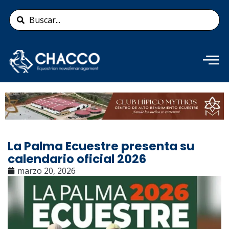
Ir
Search
al
...
contenido
Añade aquí tu texto de
cabecera
La Palma Ecuestre presenta su
calendario oficial 2026
marzo 20, 2026