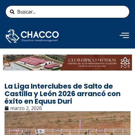
Ir
Search
al
...
contenido
Añade aquí tu texto de
cabecera
La Liga Interclubes de Salto de
Castilla y León 2026 arrancó con
éxito en Equus Duri
marzo 2, 2026