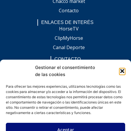
Chacco market
Contacto
ENLACES DE INTERÉS
HorseTV
ClipMyHorse
Canal Deporte
CONTACTO
comunicacion@chaccoinfo.com
Gestionar el consentimiento
de las cookies
Presentes en todo el ámbito nacional
REDES SOCIALES
Para ofrecer las mejores experiencias, utilizamos tecnologías como las
F
I
L
E
W
cookies para almacenar y/o acceder a la información del dispositivo. El
a
n
i
n
h
c
s
n
v
a
consentimiento de estas tecnologías nos permitirá procesar datos como
e
t
k
e
t
el comportamiento de navegación o las identificaciones únicas en este
b
a
e
l
s
sitio. No consentir o retirar el consentimiento, puede afectar
o
g
d
o
a
negativamente a ciertas características y funciones.
o
r
i
p
p
k
a
n
e
p
-
m
-
Aceptar
f
i