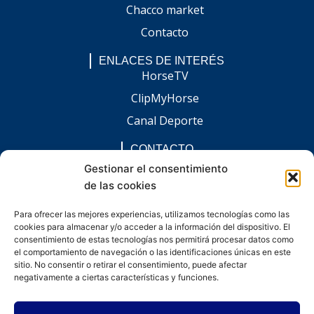
Chacco market
Contacto
ENLACES DE INTERÉS
HorseTV
ClipMyHorse
Canal Deporte
CONTACTO
comunicacion@chaccoinfo.com
Gestionar el consentimiento
de las cookies
Presentes en todo el ámbito nacional
REDES SOCIALES
Para ofrecer las mejores experiencias, utilizamos tecnologías como las
F
I
L
E
W
cookies para almacenar y/o acceder a la información del dispositivo. El
a
n
i
n
h
c
s
n
v
a
consentimiento de estas tecnologías nos permitirá procesar datos como
e
t
k
e
t
el comportamiento de navegación o las identificaciones únicas en este
b
a
e
l
s
sitio. No consentir o retirar el consentimiento, puede afectar
o
g
d
o
a
negativamente a ciertas características y funciones.
o
r
i
p
p
k
a
n
e
p
-
m
-