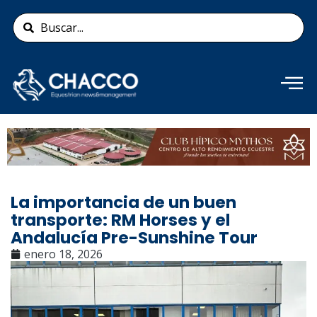
Ir
Search
al
...
contenido
Añade aquí tu texto de
cabecera
La importancia de un buen
transporte: RM Horses y el
Andalucía Pre-Sunshine Tour
enero 18, 2026