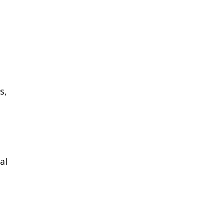
s,
al