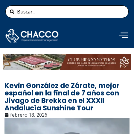
Ir
Search
al
...
contenido
Añade aquí tu texto de
cabecera
Kevin González de Zárate, mejor
español en la final de 7 años con
Jivago de Brekka en el XXXII
Andalucía Sunshine Tour
febrero 18, 2026