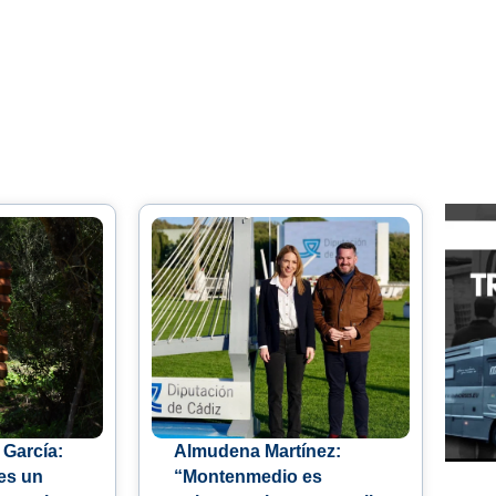
 García:
Almudena Martínez:
es un
“Montenmedio es