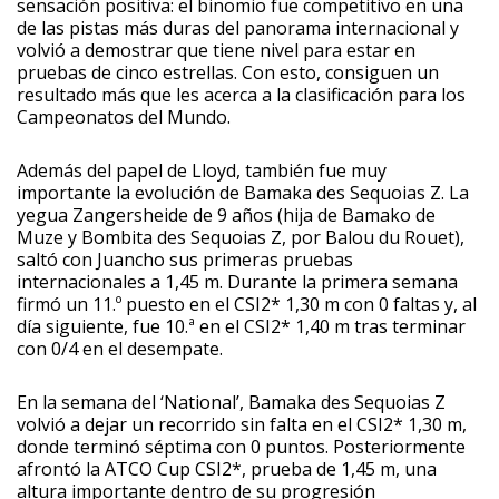
sensación positiva: el binomio fue competitivo en una
de las pistas más duras del panorama internacional y
volvió a demostrar que tiene nivel para estar en
pruebas de cinco estrellas. Con esto, consiguen un
resultado más que les acerca a la clasificación para los
Campeonatos del Mundo.
Además del papel de Lloyd, también fue muy
importante la evolución de Bamaka des Sequoias Z. La
yegua Zangersheide de 9 años (hija de Bamako de
Muze y Bombita des Sequoias Z, por Balou du Rouet),
saltó con Juancho sus primeras pruebas
internacionales a 1,45 m. Durante la primera semana
firmó un 11.º puesto en el CSI2* 1,30 m con 0 faltas y, al
día siguiente, fue 10.ª en el CSI2* 1,40 m tras terminar
con 0/4 en el desempate.
En la semana del ‘National’, Bamaka des Sequoias Z
volvió a dejar un recorrido sin falta en el CSI2* 1,30 m,
donde terminó séptima con 0 puntos. Posteriormente
afrontó la ATCO Cup CSI2*, prueba de 1,45 m, una
altura importante dentro de su progresión