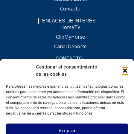
Contacto
ENLACES DE INTERÉS
HorseTV
ClipMyHorse
Canal Deporte
CONTACTO
comunicacion@chaccoinfo.com
Gestionar el consentimiento
de las cookies
Presentes en todo el ámbito nacional
REDES SOCIALES
Para ofrecer las mejores experiencias, utilizamos tecnologías como las
F
I
L
E
W
cookies para almacenar y/o acceder a la información del dispositivo. El
a
n
i
n
h
c
s
n
v
a
consentimiento de estas tecnologías nos permitirá procesar datos como
e
t
k
e
t
el comportamiento de navegación o las identificaciones únicas en este
b
a
e
l
s
sitio. No consentir o retirar el consentimiento, puede afectar
o
g
d
o
a
negativamente a ciertas características y funciones.
o
r
i
p
p
k
a
n
e
p
-
m
-
Aceptar
f
i