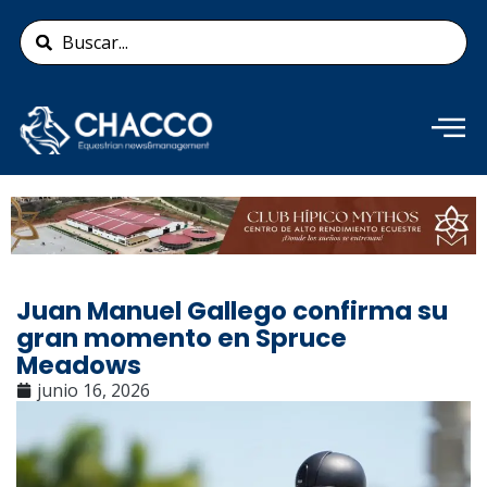
Ir
Search
al
...
contenido
Añade aquí tu texto de
cabecera
Juan Manuel Gallego confirma su
gran momento en Spruce
Meadows
junio 16, 2026