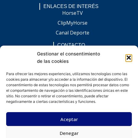
ENLACES DE INTERÉS
HorseTV
ClipMyHorse
Canal Deporte
CONTACTO
comunicacion@chaccoinfo.com
Gestionar el consentimiento
de las cookies
Presentes en todo el ámbito nacional
REDES SOCIALES
Para ofrecer las mejores experiencias, utilizamos tecnologías como las
F
I
L
E
W
cookies para almacenar y/o acceder a la información del dispositivo. El
a
n
i
n
h
c
s
n
v
a
consentimiento de estas tecnologías nos permitirá procesar datos como
e
t
k
e
t
el comportamiento de navegación o las identificaciones únicas en este
b
a
e
l
s
sitio. No consentir o retirar el consentimiento, puede afectar
o
g
d
o
a
negativamente a ciertas características y funciones.
o
r
i
p
p
k
a
n
e
p
-
m
-
Aceptar
f
i
n
Denegar
Desarrollado por kitdigital.dev