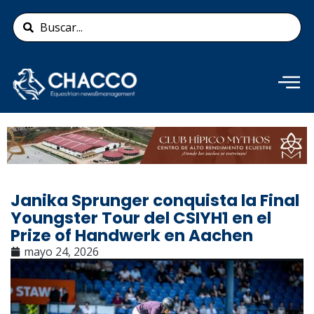
Ir
Search
al
...
contenido
Añade aquí tu texto de
cabecera
Janika Sprunger conquista la Final
Youngster Tour del CSIYH1 en el
Prize of Handwerk en Aachen
mayo 24, 2026