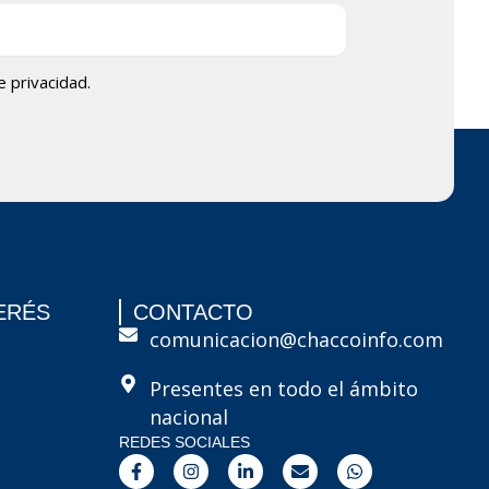
de privacidad.
ERÉS
CONTACTO
comunicacion@chaccoinfo.com
Presentes en todo el ámbito
nacional
REDES SOCIALES
F
I
L
E
W
a
n
i
n
h