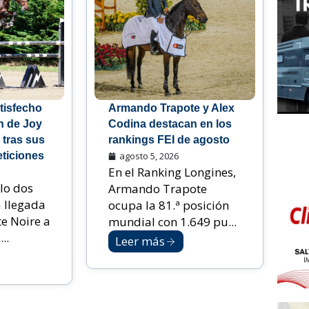
tisfecho
Armando Trapote y Alex
n de Joy
Codina destacan en los
 tras sus
rankings FEI de agosto
ticiones
agosto 5, 2026
En el Ranking Longines,
lo dos
Armando Trapote
 llegada
ocupa la 81.ª posición
te Noire a
mundial con 1.649 pu...
..
Leer más