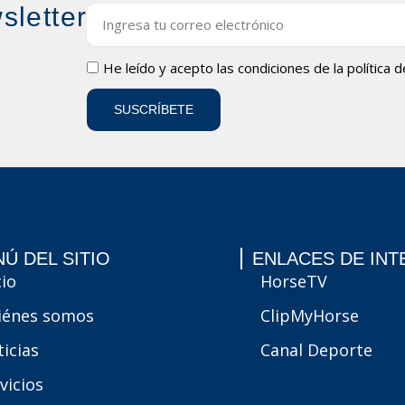
sletter
Email
LOPD
He leído y acepto las condiciones de la
política 
SUSCRÍBETE
Ú DEL SITIO
ENLACES DE INT
cio
HorseTV
iénes somos
ClipMyHorse
icias
Canal Deporte
vicios