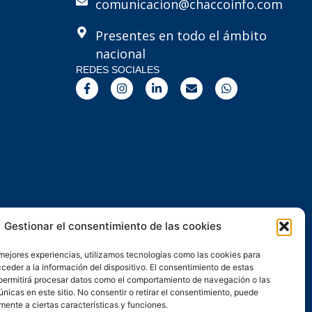
comunicacion@chaccoinfo.com
Presentes en todo el ámbito
nacional
REDES SOCIALES
F
I
L
E
W
a
n
i
n
h
c
s
n
v
a
e
t
k
e
t
b
a
e
l
s
o
g
d
o
a
o
r
i
p
p
k
a
n
e
p
-
m
-
f
i
n
Gestionar el consentimiento de las cookies
 mejores experiencias, utilizamos tecnologías como las cookies para
ceder a la información del dispositivo. El consentimiento de estas
permitirá procesar datos como el comportamiento de navegación o las
únicas en este sitio. No consentir o retirar el consentimiento, puede
mente a ciertas características y funciones.