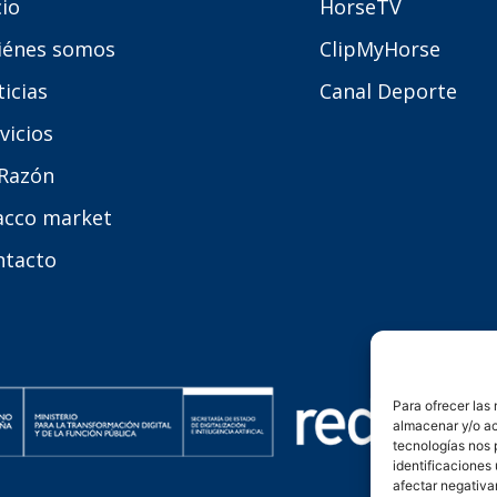
cio
HorseTV
iénes somos
ClipMyHorse
icias
Canal Deporte
vicios
 Razón
acco market
ntacto
Para ofrecer las
almacenar y/o ac
tecnologías nos 
identificaciones 
afectar negativa