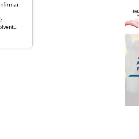
nfirmar
e
vent...