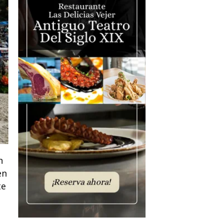
n
en
te