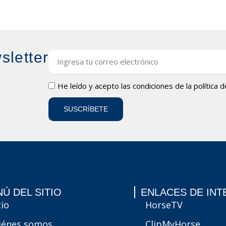
sletter
Email
LOPD
He leído y acepto las condiciones de la
política 
SUSCRÍBETE
Ú DEL SITIO
ENLACES DE INT
cio
HorseTV
iénes somos
ClipMyHorse