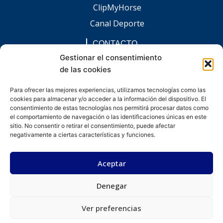
ClipMyHorse
Canal Deporte
CONTACTO
comunicacion@chaccoinfo.com
Gestionar el consentimiento
de las cookies
Presentes en todo el ámbito nacional
REDES SOCIALES
Para ofrecer las mejores experiencias, utilizamos tecnologías como las
F
I
L
E
W
cookies para almacenar y/o acceder a la información del dispositivo. El
a
n
i
n
h
c
s
n
v
a
consentimiento de estas tecnologías nos permitirá procesar datos como
e
t
k
e
t
el comportamiento de navegación o las identificaciones únicas en este
b
a
e
l
s
sitio. No consentir o retirar el consentimiento, puede afectar
o
g
d
o
a
negativamente a ciertas características y funciones.
o
r
i
p
p
k
a
n
e
p
-
m
-
Aceptar
f
i
n
Denegar
Desarrollado por kitdigital.dev
Aviso legal
Política de privacidad
Política de cookies
© Todos los derechos reservados.
Ver preferencias