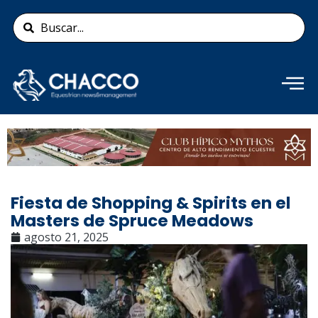
Ir
Search
al
...
contenido
Añade aquí tu texto de
cabecera
Fiesta de Shopping & Spirits en el
Masters de Spruce Meadows
agosto 21, 2025