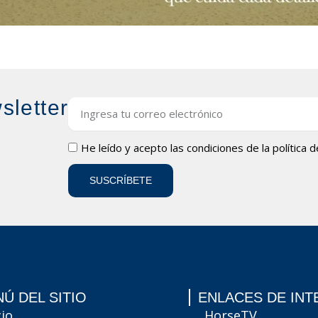
sletter
Email
LOPD
He leído y acepto las condiciones de la
política 
SUSCRÍBETE
Ú DEL SITIO
ENLACES DE INT
cio
HorseTV