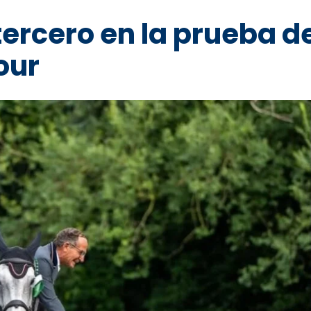
ercero en la prueba d
our