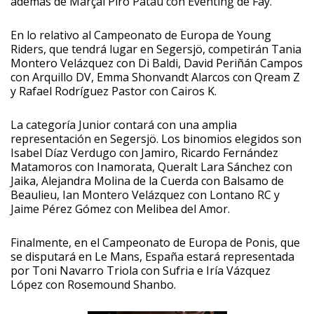
además de Marçal Piró Patau con Eventing de Fay.
En lo relativo al Campeonato de Europa de Young
Riders, que tendrá lugar en Segersjö, competirán Tania
Montero Velázquez con Di Baldi, David Periñán Campos
con Arquillo DV, Emma Shonvandt Alarcos con Qream Z
y Rafael Rodríguez Pastor con Cairos K.
La categoría Junior contará con una amplia
representación en Segersjö. Los binomios elegidos son
Isabel Díaz Verdugo con Jamiro, Ricardo Fernández
Matamoros con Inamorata, Queralt Lara Sánchez con
Jaika, Alejandra Molina de la Cuerda con Balsamo de
Beaulieu, Ian Montero Velázquez con Lontano RC y
Jaime Pérez Gómez con Melibea del Amor.
Finalmente, en el Campeonato de Europa de Ponis, que
se disputará en Le Mans, España estará representada
por Toni Navarro Triola con Sufria e Iría Vázquez
López con Rosemound Shanbo.