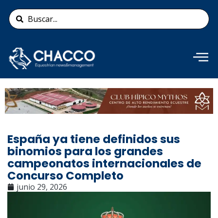
Ir
Search
al
...
contenido
Añade aquí tu texto de
cabecera
España ya tiene definidos sus
binomios para los grandes
campeonatos internacionales de
Concurso Completo
junio 29, 2026