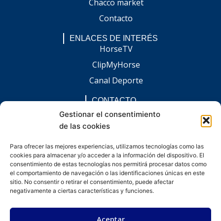
Chacco market
Contacto
ENLACES DE INTERÉS
HorseTV
ClipMyHorse
Canal Deporte
CONTACTO
comunicacion@chaccoinfo.com
Gestionar el consentimiento
de las cookies
Presentes en todo el ámbito nacional
REDES SOCIALES
Para ofrecer las mejores experiencias, utilizamos tecnologías como las
F
I
L
E
W
cookies para almacenar y/o acceder a la información del dispositivo. El
a
n
i
n
h
consentimiento de estas tecnologías nos permitirá procesar datos como
c
s
n
v
a
e
t
k
e
t
el comportamiento de navegación o las identificaciones únicas en este
b
a
e
l
s
sitio. No consentir o retirar el consentimiento, puede afectar
o
g
d
o
a
negativamente a ciertas características y funciones.
o
r
i
p
p
k
a
n
e
p
-
m
-
Aceptar
f
i